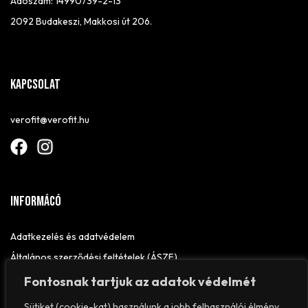
Adószám: 14990739-2-13
2092 Budakeszi, Makkosi út 206.
Kapcsolat
verofit@verofit.hu
Informácó
Adatkezelés és adatvédelem
Általános szerződési feltételek (ÁSZF)
Elállási nyilatkozat
Fontosnak tartjuk az adatok védelmét
Impresszum
Sütiket (cookie-kat) használunk a jobb felhasználói élmény