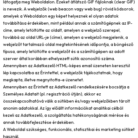
látogatja meg Weboldalon. Ezeket átlátszó GIF fájloknak (clear GIF)
is nevezik. A webjelzők (web beacon vagy web bug) rövid kódsorok,
amelyek a Weboldalon egy képet helyeznek el olyan adatok
továbbítása érdekében, mint például annak a számítógépnek az IP-
címe, amely letöltötte az oldalt, amelyen a webjelző szerepel,
továbbá az oldal URL-je (címe), amelyen a webjelző megjelenik, a
webjelzőt tartalmazó oldal megtekintésének időpontja, a böngésző
típusa, amely letöltötte a webjelzőt és a számítógépen az adott
szerver által korábban elhelyezett sütik azonosító száma.
Amennyiben az Adatkezelő HTML-képes email üzeneten keresztül
lép kapcsolatba az Érintettel, a webjelzők tájékoztatnak, hogy
megkapta, illetve megnyitotta-e üzenetet.
Amennyiben az Érintett az Adatkezelő rendelkezésére bocsátja a
Személyes Adatait (pl. regisztráció útján), akkor ez
összekapcsolhatóvá válik a sütikben és/vagy webjelzőkben tárolt
anonim adatokkal. Az így előállt információkat analitikai célból
kezeli az Adatkezelő, a szolgáltatás hatékonyságának mérése és
annak továbbfejlesztése érdekében.
A Weboldal szükséges, funkcionális, statisztikai és marketing sütiket
használ.