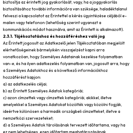
biztosítja az érintetti jog gyakorlását, vagy, ha a joggyakorlás
biztosításához további információra van szüksége, haladéktalanul
felveszi a kapcsolatot az Érintettel a kérés ügyintézése céljából e-
mailen vagy telefonon (lehetőség szerint ugyanazt a
kommunikációs módot használva, amit az Érintett is alkalmazott).
2.3.1. Tájékoztatáshoz és hozzáféréshez való jog
Az Érintett jogosult az Adatkezelő jelen Tájékoztatóban megjelölt
elérhetőségeinek bármelyikén visszajelzést kapni arra
vonatkozóan, hogy Személyes Adatainak kezelése folyamatban
van-e, és ha ilyen adatkezelés folyamatban van, jogosult arra, hogy
a Személyes Adatokhoz és a következő információkhoz
hozzáférést kapjon:
a) az adatkezelés céljai;
b) az Érintett Személyes Adatok kategóriái;
c) azon címzettek vagy címzettek kategóriái, akikkel, illetve
amelyekkel a Személyes Adatokat közölték vagy közölni fogják,
ideértve különösen a harmadik országbeli címzetteket, illetve a
nemzetközi szervezeteket;
d) a Személyes Adatok tárolásának tervezett időtartama, vagy ha
ez nem lehetséges, ezen időtartam meghatározásának