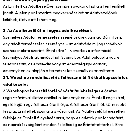
Az Érintett az Adatkezelővel szemben gyakorolhatja a fent említett
jogait. A jelen pont szerinti megkereséseket az Adatkezelőnek
küldheti, illetve ott teheti meg.
3. Az Adatkezelő általi egyes adatkezelések
Személyes Adatai természetes személyeknek vannak. Bármilyen,
egy adott természetes személyre – az adatvédelmi jogszabályok
szóhasználata szerint “Érintettre” – vonatkozó információ
Személyes Adatnak minősülhet. Személyes Adat például a név, a
telefonszám, az email-cím vagy az egészségügyi adatok,
amennyiben az alapján a természetes személy azonosítható.
3.1. Webshop rendeléssel és felhasználói fi ókkal kapcsolatos
adatkezelés
A Webshopon keresztül történő vásárlás lehetséges előzetes
regisztrációval, illetve anélkül is. Amennyiben az Érintett regisztrál,
úgy létrejön egy felhasználói fi ókja. A felhasználói fi ók könnyebbé
teszi az Érintettek számára a vásárlást. Az Adatkezelő kifejezetten
felhívja az Érintett fi gyelmét arra, hogy az adatok pontosságáért,
és naprakészségéért minden felelősség az Érintettet terheli. Erre