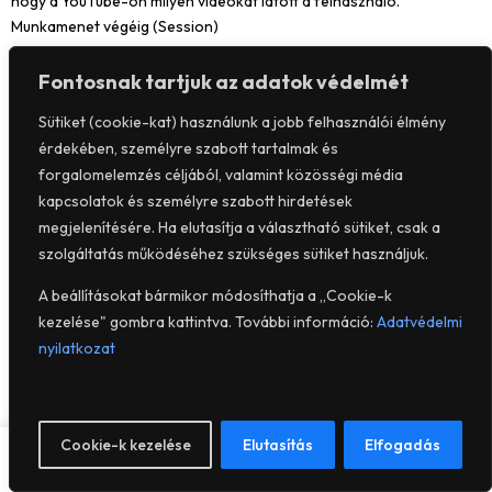
hogy a YouTube-on milyen videókat látott a felhasználó.
Munkamenet végéig (Session)
yt.innertube::nextltd – Marketing
Egyedi azonosítót regisztrál, hogy statisztikákat készítsen arról,
Fontosnak tartjuk az adatok védelmét
hogy a YouTube-on milyen videókat látott a felhasználó.
Sütiket (cookie-kat) használunk a jobb felhasználói élmény
Állandó (Persistent)
érdekében, személyre szabott tartalmak és
yt.innertube::requests – Marketing
forgalomelemzés céljából, valamint közösségi média
Egyedi azonosítót regisztrál, hogy statisztikákat készítsen arról,
kapcsolatok és személyre szabott hirdetések
hogy a YouTube-on milyen videókat látott a felhasználó.
megjelenítésére. Ha elutasítja a választható sütiket, csak a
Állandó (Persistent)
yt-remote-cast-installed – Marketing
szolgáltatás működéséhez szükséges sütiket használjuk.
Tárolja a felhasználó videolejátszójának beállításait a beágyazott
A beállításokat bármikor módosíthatja a „Cookie-k
Youtube-on videó segítségével.
kezelése" gombra kattintva. További információ:
Adatvédelmi
Munkamenet végéig (Session)
nyilatkozat
yt-remote-connected-devices – Marketing
Tárolja a felhasználó videolejátszójának beállításait a beágyazott
Youtube videó segítségével.
Állandó (Persistent)
0
Cookie-k kezelése
Elutasítás
Elfogadás
yt-remote-device-id – Marketing
Tárolja a felhasználó videolejátszójának beállításait a beágyazott
WEBSHOP
FIÓK
KERESÉS
KÍVÁNSÁGLISTA