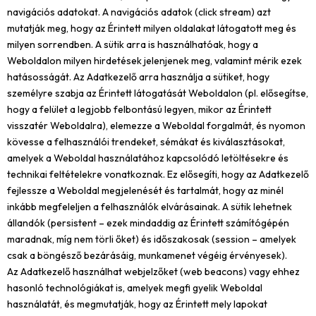
navigációs adatokat. A navigációs adatok (click stream) azt
mutatják meg, hogy az Érintett milyen oldalakat látogatott meg és
milyen sorrendben. A sütik arra is használhatóak, hogy a
Weboldalon milyen hirdetések jelenjenek meg, valamint mérik ezek
hatásosságát. Az Adatkezelő arra használja a sütiket, hogy
személyre szabja az Érintett látogatását Weboldalon (pl. elősegítse,
hogy a felület a legjobb felbontású legyen, mikor az Érintett
visszatér Weboldalra), elemezze a Weboldal forgalmát, és nyomon
kövesse a felhasználói trendeket, sémákat és kiválasztásokat,
amelyek a Weboldal használatához kapcsolódó letöltésekre és
technikai feltételekre vonatkoznak. Ez elősegíti, hogy az Adatkezelő
fejlessze a Weboldal megjelenését és tartalmát, hogy az minél
inkább megfeleljen a felhasználók elvárásainak. A sütik lehetnek
állandók (persistent – ezek mindaddig az Érintett számítógépén
maradnak, míg nem törli őket) és időszakosak (session – amelyek
csak a böngésző bezárásáig, munkamenet végéig érvényesek).
Az Adatkezelő használhat webjelzőket (web beacons) vagy ehhez
hasonló technológiákat is, amelyek megfi gyelik Weboldal
használatát, és megmutatják, hogy az Érintett mely lapokat