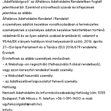
„Adatfeldolgozó” az Általános Adatvédelmi Rendeletben foglalt
jelentéssel bír. Ezenkívül a következő szavak és kifejezések
jelentése az alábbi:
Általános Adatvédelmi Rendelet / Rendelet
a személyes adatok kezelése vonatkozásában a természetes
személyeknek a személyes adatok kezelése tekintetében történő
védelméről és az ilyen adatok szabad áramlásáról, valamint a
95/46/EK irányelv hatályon kívül helyezéséről szóló, 2016. április
27-i Európai Parlament és a Tanács (EU) 2016/679 rendelete;
Érintett:
Érintettnek az alábbi személyek minősülnek:
− A Webshop-on regisztráló (felhasználói fi ókkal rendelkező),
vagy azon keresztül rendelést leadó személy;
− a Weboldalt használó személy;
− az Adatkezelővel kapcsolatot felvevő személy;
Hatóság:
Nemzeti Adatvédelmi és Információszabadság Hatóság (cím: 1055
Budapest, Falk Miksa u. 9.; telefon: +36-1-391-1400; e-mail:
ugyfelszolgalat@naih.hu
);
Infotv.: