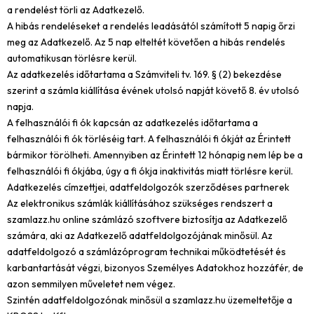
a rendelést törli az Adatkezelő.
A hibás rendeléseket a rendelés leadásától számított 5 napig őrzi
meg az Adatkezelő. Az 5 nap elteltét követően a hibás rendelés
automatikusan törlésre kerül.
Az adatkezelés időtartama a Számviteli tv. 169. § (2) bekezdése
szerint a számla kiállítása évének utolsó napját követő 8. év utolsó
napja.
A felhasználói fi ók kapcsán az adatkezelés időtartama a
felhasználói fi ók törléséig tart. A felhasználói fi ókját az Érintett
bármikor törölheti. Amennyiben az Érintett 12 hónapig nem lép be a
felhasználói fi ókjába, úgy a fi ókja inaktivitás miatt törlésre kerül.
Adatkezelés címzettjei, adatfeldolgozók szerződéses partnerek
Az elektronikus számlák kiállításához szükséges rendszert a
szamlazz.hu online számlázó szoftvere biztosítja az Adatkezelő
számára, aki az Adatkezelő adatfeldolgozójának minősül. Az
adatfeldolgozó a számlázóprogram technikai működtetését és
karbantartását végzi, bizonyos Személyes Adatokhoz hozzáfér, de
azon semmilyen műveletet nem végez.
Szintén adatfeldolgozónak minősül a szamlazz.hu üzemeltetője a