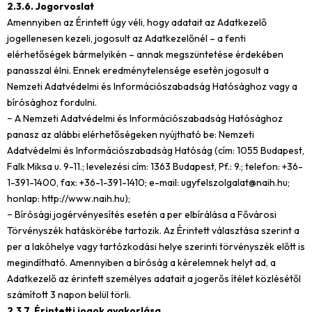
2.3.6. Jogorvoslat
Amennyiben az Érintett úgy véli, hogy adatait az Adatkezelő
jogellenesen kezeli, jogosult az Adatkezelőnél – a fenti
elérhetőségek bármelyikén – annak megszüntetése érdekében
panasszal élni. Ennek eredménytelensége esetén jogosult a
Nemzeti Adatvédelmi és Információszabadság Hatósághoz vagy a
bírósághoz fordulni.
− A Nemzeti Adatvédelmi és Információszabadság Hatósághoz
panasz az alábbi elérhetőségeken nyújtható be: Nemzeti
Adatvédelmi és Információszabadság Hatóság (cím: 1055 Budapest,
Falk Miksa u. 9-11.; levelezési cím: 1363 Budapest, Pf.: 9.; telefon: +36-
1-391-1400, fax: +36-1-391-1410; e-mail:
ugyfelszolgalat@naih.hu
;
honlap:
http://www.naih.hu
);
− Bírósági jogérvényesítés esetén a per elbírálása a Fővárosi
Törvényszék hatáskörébe tartozik. Az Érintett választása szerint a
per a lakóhelye vagy tartózkodási helye szerinti törvényszék előtt is
megindítható. Amennyiben a bíróság a kérelemnek helyt ad, a
Adatkezelő az érintett személyes adatait a jogerős ítélet közlésétől
számított 3 napon belül törli.
2.3.7. Érintetti jogok gyakorlása