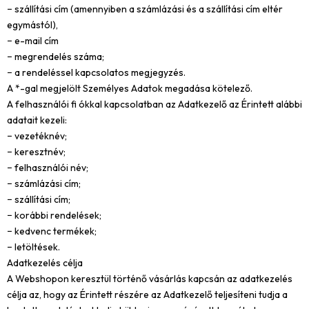
− szállítási cím (amennyiben a számlázási és a szállítási cím eltér
egymástól),
− e-mail cím
− megrendelés száma;
− a rendeléssel kapcsolatos megjegyzés.
A *-gal megjelölt Személyes Adatok megadása kötelező.
A felhasználói fi ókkal kapcsolatban az Adatkezelő az Érintett alábbi
adatait kezeli:
− vezetéknév;
− keresztnév;
− felhasználói név;
− számlázási cím;
− szállítási cím;
− korábbi rendelések;
− kedvenc termékek;
− letöltések.
Adatkezelés célja
A Webshopon keresztül történő vásárlás kapcsán az adatkezelés
célja az, hogy az Érintett részére az Adatkezelő teljesíteni tudja a