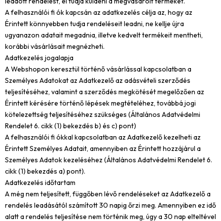
leadott rendelést, el tudja küldeni a megvásárolt terméket.
A felhasználói fi ók kapcsán az adatkezelés célja az, hogy az
Érintett könnyebben tudja rendeléseit leadni, ne kellje újra
ugyanazon adatait megadnia, illetve kedvelt termékeit mentheti,
korábbi vásárlásait megnézheti.
Adatkezelés jogalapja
A Webshopon keresztül történő vásárlással kapcsolatban a
Személyes Adatokat az Adatkezelő az adásvételi szerződés
teljesítéséhez, valamint a szerződés megkötését megelőzően az
Érintett kérésére történő lépések megtételéhez, továbbá jogi
kötelezettség teljesítéséhez szükséges (Általános Adatvédelmi
Rendelet 6. cikk (1) bekezdés b) és c) pont)
A felhasználói fi ókkal kapcsolatban az Adatkezelő kezelheti az
Érintett Személyes Adatait, amennyiben az Érintett hozzájárul a
Személyes Adatok kezeléséhez (Általános Adatvédelmi Rendelet 6.
cikk (1) bekezdés a) pont).
Adatkezelés időtartam
A még nem teljesített, függőben lévő rendeléseket az Adatkezelő a
rendelés leadásától számított 30 napig őrzi meg. Amennyiben ez idő
alatt a rendelés teljesítése nem történik meg, úgy a 30 nap elteltével