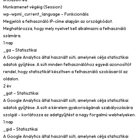
Munkamenet végéig (Session)
wp-wpml_current_language – Funkcionális
Megjelöli a felhasználó IP-címe alapján az országkódot.
Meghatározza, hogy mely nyelvet kell alkalmazni a felhasználó
számára.
1 nap
_ga – Statisztikai
A Google Analytics által használt süti, amelynek célja statisztikai
adatok gyűjtése. A süti minden felhasználóhoz egyedi azonosítót
rendel, hogy statisztikát készítsen a felhasználó szokásairól az
oldalon.
2 év
_gat – Statisztikai
A Google Analytics által használt süti, amelynek célja statisztikai
adatok gyűjtése. A süti a kérelem gyakoriságának szabályozására
szolgál – korlátozza az adatgyűjtést a nagy forgalmú webhelyeken.
1 nap
_gid – Statisztikai
A Google Analytics által használt süti, amelynek célja statisztikai