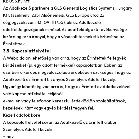
KBOSS.hu Kft.
Az Adatkezelő partnere a GLS General Logistics Systems Hungary
Kft. (székhely: 2351 Alsónémedi, GLS Európa utca 2.;
cégjegyzékszám: 13-09-111755), aki az Adatkezelő
adatfeldolgozójának minősül. Az adatfeldolgozó tevékenysége
kizárólag arra irányul, hogy a vásárolt terméket kézbesítse az
Érintettnek.
3.5. Kapcsolatfelvétel
A Weboldalon lehetőség van arra, hogy az Érintettek feltegyék
kérdéseiket (pl. egy adott termékkel) kapcsolatban. Ebben az
esetben a kérdés megválaszolása érdekében szükséges, hogy az
Adatkezelő az Érintett bizonyos Személyes Adatait kezelje.
Ugyanígy lehetőség van arra is, hogy az Érintett az Adatkezelővel
való kapcsolatfelvétel céljából
e-mailen vagy telefonon keresztül érdeklődjön szolgáltatások,
kezelések iránt vagy egyéb kérdést tegyen fel.
Kezelt adatok köre
A kapcsolatfelvétel során az Adatkezelő az Érintett alábbi
Személyes Adatait kezeli:
− név;