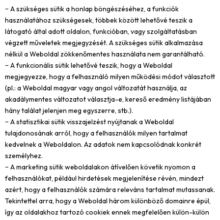
− A szükséges sütik a honlap böngészéséhez, a funkciók
használatához szükségesek, többek között lehetővé teszik a
látogató által adott oldalon, funkcióban, vagy szolgáltatásban
végzett műveletek megjegyzését. A szükséges sütik alkalmazása
nélkül a Weboldal zökkenőmentes használata nem garantálható.
− A funkcionális sütik lehetővé teszik, hogy a Weboldal
megjegyezze, hogy a felhasználó milyen működési módot választott
(pl.: a Weboldal magyar vagy angol változatát használja, az
akadálymentes változatot választja-e, kereső eredmény listájában
hány találat jelenjen meg egyszerre, stb.).
− A statisztikai sütik visszajelzést nyújtanak a Weboldal
tulajdonosának arról, hogy a felhasználók milyen tartalmat
kedvelnek a Weboldalon. Az adatok nem kapcsolódnak konkrét
személyhez.
− A marketing sütik weboldalakon átívelően követik nyomon a
felhasználókat, például hirdetések megjelenítése révén, mindezt
azért, hogy a felhasználók számára releváns tartalmat mutassanak.
Tekintettel arra, hogy a Weboldal három különböző domainre épül,
így az oldalakhoz tartozó cookiek ennek megfelelően külön-külön