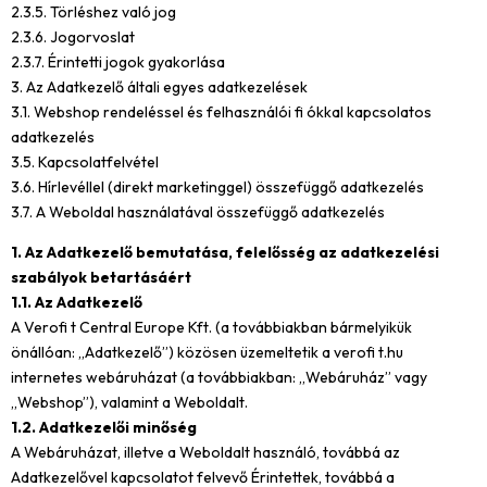
2.3.5. Törléshez való jog
2.3.6. Jogorvoslat
2.3.7. Érintetti jogok gyakorlása
3. Az Adatkezelő általi egyes adatkezelések
3.1. Webshop rendeléssel és felhasználói fi ókkal kapcsolatos
adatkezelés
3.5. Kapcsolatfelvétel
3.6. Hírlevéllel (direkt marketinggel) összefüggő adatkezelés
3.7. A Weboldal használatával összefüggő adatkezelés
1. Az Adatkezelő bemutatása, felelősség az adatkezelési
szabályok betartásáért
1.1. Az Adatkezelő
A Verofi t Central Europe Kft. (a továbbiakban bármelyikük
önállóan: „Adatkezelő”) közösen üzemeltetik a verofi t.hu
internetes webáruházat (a továbbiakban: „Webáruház” vagy
„Webshop”), valamint a Weboldalt.
1.2. Adatkezelői minőség
A Webáruházat, illetve a Weboldalt használó, továbbá az
Adatkezelővel kapcsolatot felvevő Érintettek, továbbá a