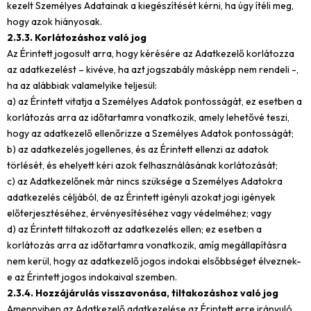
kezelt Személyes Adatainak a kiegészítését kérni, ha úgy ítéli meg,
hogy azok hiányosak.
2.3.3. Korlátozáshoz való jog
Az Érintett jogosult arra, hogy kérésére az Adatkezelő korlátozza
az adatkezelést – kivéve, ha azt jogszabály másképp nem rendeli -,
ha az alábbiak valamelyike teljesül:
a) az Érintett vitatja a Személyes Adatok pontosságát, ez esetben a
korlátozás arra az időtartamra vonatkozik, amely lehetővé teszi,
hogy az adatkezelő ellenőrizze a Személyes Adatok pontosságát;
b) az adatkezelés jogellenes, és az Érintett ellenzi az adatok
törlését, és ehelyett kéri azok felhasználásának korlátozását;
c) az Adatkezelőnek már nincs szüksége a Személyes Adatokra
adatkezelés céljából, de az Érintett igényli azokat jogi igények
előterjesztéséhez, érvényesítéséhez vagy védelméhez; vagy
d) az Érintett tiltakozott az adatkezelés ellen; ez esetben a
korlátozás arra az időtartamra vonatkozik, amíg megállapításra
nem kerül, hogy az adatkezelő jogos indokai elsőbbséget élveznek-
e az Érintett jogos indokaival szemben.
2.3.4. Hozzájárulás visszavonása, tiltakozáshoz való jog
Amennyiben az Adatkezelő adatkezelése az Érintett erre irányuló