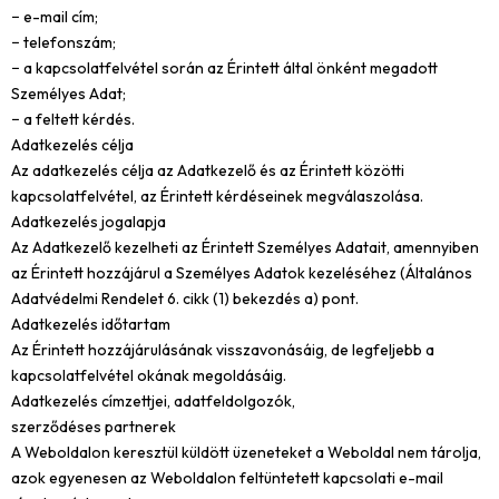
− e-mail cím;
− telefonszám;
− a kapcsolatfelvétel során az Érintett által önként megadott
Személyes Adat;
− a feltett kérdés.
Adatkezelés célja
Az adatkezelés célja az Adatkezelő és az Érintett közötti
kapcsolatfelvétel, az Érintett kérdéseinek megválaszolása.
Adatkezelés jogalapja
Az Adatkezelő kezelheti az Érintett Személyes Adatait, amennyiben
az Érintett hozzájárul a Személyes Adatok kezeléséhez (Általános
Adatvédelmi Rendelet 6. cikk (1) bekezdés a) pont.
Adatkezelés időtartam
Az Érintett hozzájárulásának visszavonásáig, de legfeljebb a
kapcsolatfelvétel okának megoldásáig.
Adatkezelés címzettjei, adatfeldolgozók,
szerződéses partnerek
A Weboldalon keresztül küldött üzeneteket a Weboldal nem tárolja,
azok egyenesen az Weboldalon feltüntetett kapcsolati e-mail