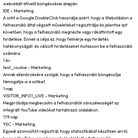
weboldalt átívelő böngészései alapján.
IDE – Marketing
A sütit a Google DoubleClick használja azért, hogy a Weboldalon a
felhasználó által végzett műveleteket regisztrálja és jelentse azt
követően, hogy a felhasználó megnézte vagy rákattintott egy
hirdetése. Ennek a célja az, hogy felmérje egy hirdetés
hatékonyságát, és célzott hirdetéseket mutasson be a felhasználó
számára.
1 év
test_cookie – Marketing
Annak ellenőrzésére szolgál, hogy a felhasználó böngészője
támogatja-e a sütiket.
1 nap
VISITOR_INFO1_LIVE – Marketing
Megpróbálja megbecsülni a felhasználók sávszélességét az
integrált YouTube videókat tartalmazó oldalakon.
179 nap
YSC – Marketing
Egyedi azonosítót regisztrál, hogy statisztikákat készítsen arról,