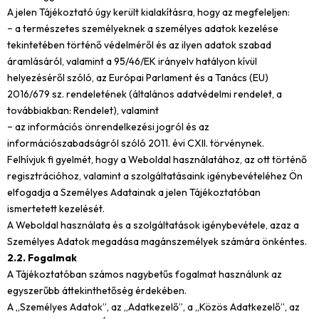
A jelen Tájékoztató úgy került kialakításra, hogy az megfeleljen:
− a természetes személyeknek a személyes adatok kezelése
tekintetében történő védelméről és az ilyen adatok szabad
áramlásáról, valamint a 95/46/EK irányelv hatályon kívül
helyezéséről szóló, az Európai Parlament és a Tanács (EU)
2016/679 sz. rendeletének (általános adatvédelmi rendelet, a
továbbiakban: Rendelet), valamint
− az információs önrendelkezési jogról és az
információszabadságról szóló 2011. évi CXII. törvénynek.
Felhívjuk fi gyelmét, hogy a Weboldal használatához, az ott történő
regisztrációhoz, valamint a szolgáltatásaink igénybevételéhez Ön
elfogadja a Személyes Adatainak a jelen Tájékoztatóban
ismertetett kezelését.
A Weboldal használata és a szolgáltatások igénybevétele, azaz a
Személyes Adatok megadása magánszemélyek számára önkéntes.
2.2. Fogalmak
A Tájékoztatóban számos nagybetűs fogalmat használunk az
egyszerűbb áttekinthetőség érdekében.
A „Személyes Adatok”, az „Adatkezelő”, a „Közös Adatkezelő”, az