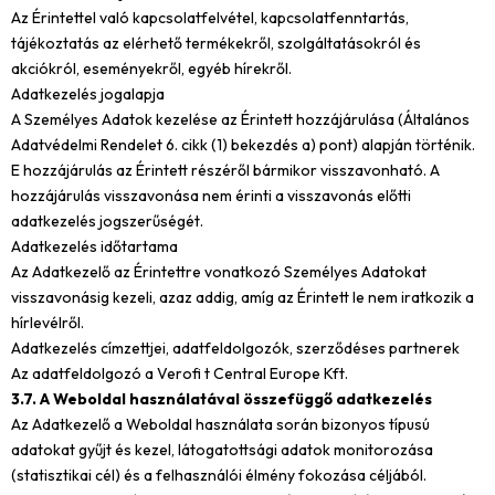
Az Érintettel való kapcsolatfelvétel, kapcsolatfenntartás,
tájékoztatás az elérhető termékekről, szolgáltatásokról és
akciókról, eseményekről, egyéb hírekről.
Adatkezelés jogalapja
A Személyes Adatok kezelése az Érintett hozzájárulása (Általános
Adatvédelmi Rendelet 6. cikk (1) bekezdés a) pont) alapján történik.
E hozzájárulás az Érintett részéről bármikor visszavonható. A
hozzájárulás visszavonása nem érinti a visszavonás előtti
adatkezelés jogszerűségét.
Adatkezelés időtartama
Az Adatkezelő az Érintettre vonatkozó Személyes Adatokat
visszavonásig kezeli, azaz addig, amíg az Érintett le nem iratkozik a
hírlevélről.
Adatkezelés címzettjei, adatfeldolgozók, szerződéses partnerek
Az adatfeldolgozó a Verofi t Central Europe Kft.
3.7. A Weboldal használatával összefüggő adatkezelés
Az Adatkezelő a Weboldal használata során bizonyos típusú
adatokat gyűjt és kezel, látogatottsági adatok monitorozása
(statisztikai cél) és a felhasználói élmény fokozása céljából.