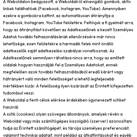
A Weboldalon beágyazott, a Weboldalról elnavigáló gombok, aktív
linkek találhatóak (Facebook, Instagram, YouTube). Amennyiben
ezekre a gombokra kattint, az automatikusan átirányítja a
Facebook, Instagram, YouTube felületére. Felhívjuk a fi gyelmét arra,
hogy az átirányítást követően az Adatkezelőnek a kezelt Személyes
Adatok további felhasználásának ellenőrzésére már nincs
lehetősége, ezen felületekre a harmadik felek mint önálló
adatkezelők saját adatkezelési szabályai vonatkoznak. Az
Adatkezelőnek semmilyen ráhatása nincs arra, hogy az említett
oldalak hogyan használják fel a Személyes Adatokat, ennek
megfelelően azok további felhasználásából eredő kárért vagy
hátrányért való minden felelősséget a lehető legteljesebb
mértékben kizár. A felelősség ilyen kizárását az Érintett kifejezetten
tudomásul veszi.
A Weboldal a fenti célok elérése érdekében úgynevezett sütiket
használ.
A sütik (cookies) olyan szöveges állományok, amelyek révén a
Weboldal vagy más számítógépes kiszolgáló (szerver) azonosítani
tudja az Érintett számítógépét, és tárolja személyes preferenciáit,
valamint technikai adatait, mint például az átkattintásokat és egyéb