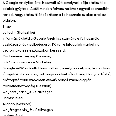
A Google Analytics által használt süti, amelynek célja statisztikai
adatok gyűjtése. A süti minden felhasználóhoz egyedi azonosítót
rendel, hogy statisztikát készítsen a felhasználó szokásairól az
oldalon.
1 nap
collect – Statisztikai
Információk küld a Google Analytics számára a felhasználó
eszközeiről és viselkedéséről. Követi a látogatók marketing
csatornákon és eszközökön keresztül.
Munkamenet végéig (Session)
ads/ga-audiences – Marketing
Google AdWords által használt süti, amelynek célja az, hogy olyan
látogatókat vonzzon, akik nagy eséllyel válnak majd fogyasztókká,
a látogató több weboldalt átívelő böngészései alapján.
Munkamenet végéig (Session)
wc_cart_hash_# – Szükséges
unclassifi ed
Állandó (Session)
wc_fragments_# – Szükséges
unclassifi ed