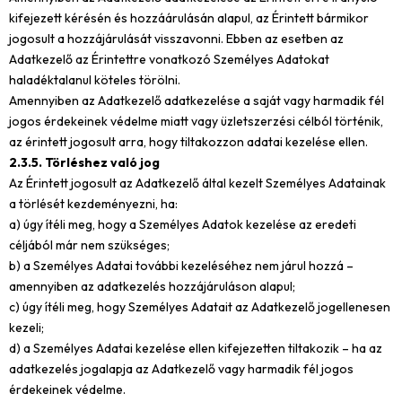
kifejezett kérésén és hozzáárulásán alapul, az Érintett bármikor
jogosult a hozzájárulását visszavonni. Ebben az esetben az
Adatkezelő az Érintettre vonatkozó Személyes Adatokat
haladéktalanul köteles törölni.
Amennyiben az Adatkezelő adatkezelése a saját vagy harmadik fél
jogos érdekeinek védelme miatt vagy üzletszerzési célból történik,
az érintett jogosult arra, hogy tiltakozzon adatai kezelése ellen.
2.3.5. Törléshez való jog
Az Érintett jogosult az Adatkezelő által kezelt Személyes Adatainak
a törlését kezdeményezni, ha:
a) úgy ítéli meg, hogy a Személyes Adatok kezelése az eredeti
céljából már nem szükséges;
b) a Személyes Adatai további kezeléséhez nem járul hozzá –
amennyiben az adatkezelés hozzájáruláson alapul;
c) úgy ítéli meg, hogy Személyes Adatait az Adatkezelő jogellenesen
kezeli;
d) a Személyes Adatai kezelése ellen kifejezetten tiltakozik – ha az
adatkezelés jogalapja az Adatkezelő vagy harmadik fél jogos
érdekeinek védelme.