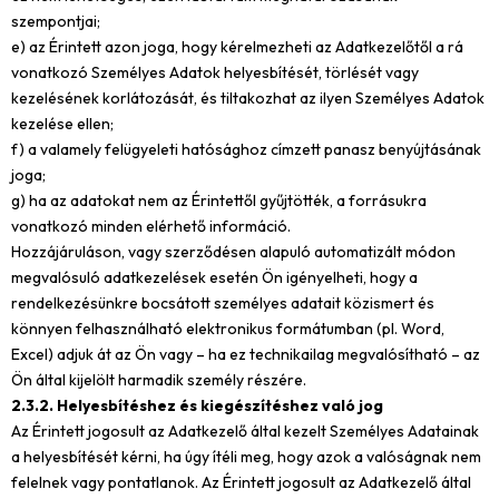
szempontjai;
e) az Érintett azon joga, hogy kérelmezheti az Adatkezelőtől a rá
vonatkozó Személyes Adatok helyesbítését, törlését vagy
kezelésének korlátozását, és tiltakozhat az ilyen Személyes Adatok
kezelése ellen;
f) a valamely felügyeleti hatósághoz címzett panasz benyújtásának
joga;
g) ha az adatokat nem az Érintettől gyűjtötték, a forrásukra
vonatkozó minden elérhető információ.
Hozzájáruláson, vagy szerződésen alapuló automatizált módon
megvalósuló adatkezelések esetén Ön igényelheti, hogy a
rendelkezésünkre bocsátott személyes adatait közismert és
könnyen felhasználható elektronikus formátumban (pl. Word,
Excel) adjuk át az Ön vagy – ha ez technikailag megvalósítható – az
Ön által kijelölt harmadik személy részére.
2.3.2. Helyesbítéshez és kiegészítéshez való jog
Az Érintett jogosult az Adatkezelő által kezelt Személyes Adatainak
a helyesbítését kérni, ha úgy ítéli meg, hogy azok a valóságnak nem
felelnek vagy pontatlanok. Az Érintett jogosult az Adatkezelő által