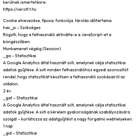
kerülnek ismertetésre:
https://verofi t.hu
Cookie elnevezése, típusa, funkciója, tárolás időtartama:
has_js – Szükséges
Rögzíti, hogy a felhasználó aktiválta-e a JavaScript-et a
böngészőben.
Munkamenet végéig (Session)
_ga – Statisztikai
A Google Analytics által használt süti, amelynek célja statisztikai
adatok gyűjtése. A süti minden felhasználóhoz egyedi azonosítót
rendel, hogy statisztikát készítsen a felhasználó szokásairól az
oldalon.
2 év
_gat – Statisztikai
A Google Analytics által használt süti, amelynek célja statisztikai
adatok gyűjtése. A süti a kérelem gyakoriságának szabályozására
szolgál – korlátozza az adatgyűjtést a nagy forgalmú webhelyeken.
1 nap
_gid – Statisztikai