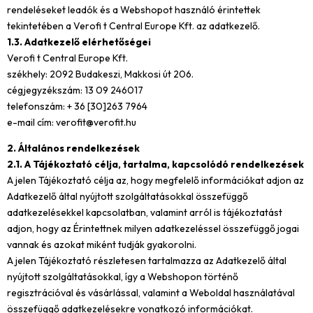
rendeléseket leadók és a Webshopot használó érintettek
tekintetében a Verofi t Central Europe Kft. az adatkezelő.
1.3. Adatkezelő elérhetőségei
Verofi t Central Europe Kft.
székhely: 2092 Budakeszi, Makkosi út 206.
cégjegyzékszám: 13 09 246017
telefonszám: + 36 [30]263 7964
e-mail cím:
verofit@verofit.hu
2. Általános rendelkezések
2.1. A Tájékoztató célja, tartalma, kapcsolódó rendelkezések
A jelen Tájékoztató célja az, hogy megfelelő információkat adjon az
Adatkezelő által nyújtott szolgáltatásokkal összefüggő
adatkezelésekkel kapcsolatban, valamint arról is tájékoztatást
adjon, hogy az Érintettnek milyen adatkezeléssel összefüggő jogai
vannak és azokat miként tudják gyakorolni.
A jelen Tájékoztató részletesen tartalmazza az Adatkezelő által
nyújtott szolgáltatásokkal, így a Webshopon történő
regisztrációval és vásárlással, valamint a Weboldal használatával
összefüggő adatkezelésekre vonatkozó információkat.