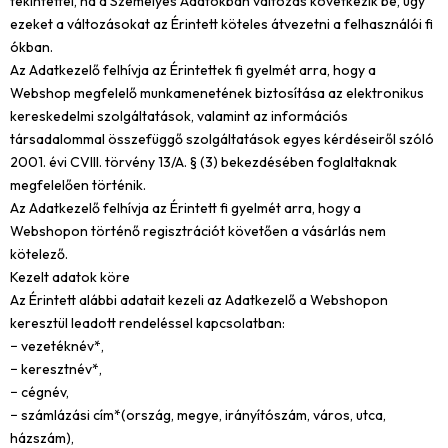
tekintettel, ha a Személyes Adatokban változás következik be, úgy
ezeket a változásokat az Érintett köteles átvezetni a felhasználói fi
ókban.
Az Adatkezelő felhívja az Érintettek fi gyelmét arra, hogy a
Webshop megfelelő munkamenetének biztosítása az elektronikus
kereskedelmi szolgáltatások, valamint az információs
társadalommal összefüggő szolgáltatások egyes kérdéseiről szóló
2001. évi CVIII. törvény 13/A. § (3) bekezdésében foglaltaknak
megfelelően történik.
Az Adatkezelő felhívja az Érintett fi gyelmét arra, hogy a
Webshopon történő regisztrációt követően a vásárlás nem
kötelező.
Kezelt adatok köre
Az Érintett alábbi adatait kezeli az Adatkezelő a Webshopon
keresztül leadott rendeléssel kapcsolatban:
− vezetéknév*,
− keresztnév*,
− cégnév,
− számlázási cím*(ország, megye, irányítószám, város, utca,
házszám),