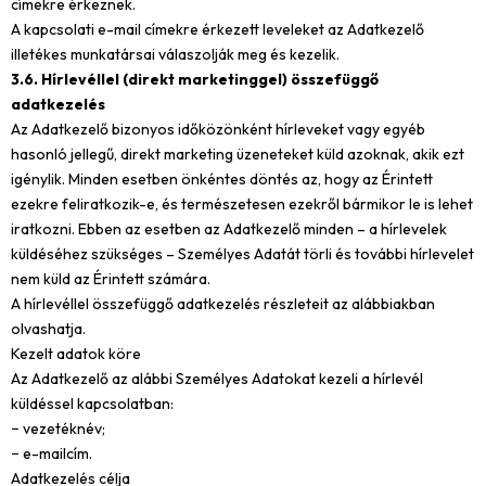
címekre érkeznek.
A kapcsolati e-mail címekre érkezett leveleket az Adatkezelő
illetékes munkatársai válaszolják meg és kezelik.
3.6. Hírlevéllel (direkt marketinggel) összefüggő
adatkezelés
Az Adatkezelő bizonyos időközönként hírleveket vagy egyéb
hasonló jellegű, direkt marketing üzeneteket küld azoknak, akik ezt
igénylik. Minden esetben önkéntes döntés az, hogy az Érintett
ezekre feliratkozik-e, és természetesen ezekről bármikor le is lehet
iratkozni. Ebben az esetben az Adatkezelő minden – a hírlevelek
küldéséhez szükséges – Személyes Adatát törli és további hírlevelet
nem küld az Érintett számára.
A hírlevéllel összefüggő adatkezelés részleteit az alábbiakban
olvashatja.
Kezelt adatok köre
Az Adatkezelő az alábbi Személyes Adatokat kezeli a hírlevél
küldéssel kapcsolatban:
− vezetéknév;
− e-mailcím.
Adatkezelés célja