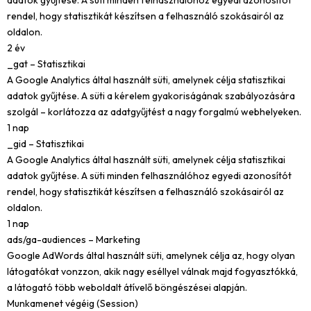
adatok gyűjtése. A süti minden felhasználóhoz egyedi azonosítót
rendel, hogy statisztikát készítsen a felhasználó szokásairól az
oldalon.
2 év
_gat – Statisztikai
A Google Analytics által használt süti, amelynek célja statisztikai
adatok gyűjtése. A süti a kérelem gyakoriságának szabályozására
szolgál – korlátozza az adatgyűjtést a nagy forgalmú webhelyeken.
1 nap
_gid – Statisztikai
A Google Analytics által használt süti, amelynek célja statisztikai
adatok gyűjtése. A süti minden felhasználóhoz egyedi azonosítót
rendel, hogy statisztikát készítsen a felhasználó szokásairól az
oldalon.
1 nap
ads/ga-audiences – Marketing
Google AdWords által használt süti, amelynek célja az, hogy olyan
látogatókat vonzzon, akik nagy eséllyel válnak majd fogyasztókká,
a látogató több weboldalt átívelő böngészései alapján.
Munkamenet végéig (Session)