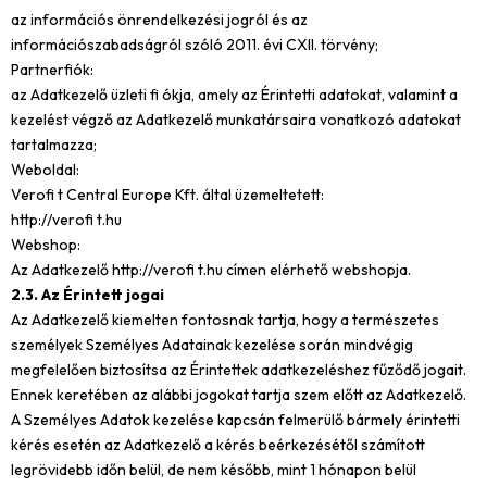
az információs önrendelkezési jogról és az
információszabadságról szóló 2011. évi CXII. törvény;
Partnerfiók:
az Adatkezelő üzleti fi ókja, amely az Érintetti adatokat, valamint a
kezelést végző az Adatkezelő munkatársaira vonatkozó adatokat
tartalmazza;
Weboldal:
Verofi t Central Europe Kft. által üzemeltetett:
http://verofi t.hu
Webshop:
Az Adatkezelő http://verofi t.hu címen elérhető webshopja.
2.3. Az Érintett jogai
Az Adatkezelő kiemelten fontosnak tartja, hogy a természetes
személyek Személyes Adatainak kezelése során mindvégig
megfelelően biztosítsa az Érintettek adatkezeléshez fűződő jogait.
Ennek keretében az alábbi jogokat tartja szem előtt az Adatkezelő.
A Személyes Adatok kezelése kapcsán felmerülő bármely érintetti
kérés esetén az Adatkezelő a kérés beérkezésétől számított
legrövidebb időn belül, de nem később, mint 1 hónapon belül