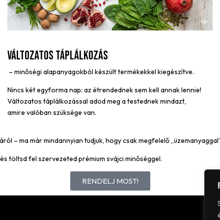
Változatos táplálkozás
– minőségi alapanyagokból készült termékekkel kiegészítve.
Nincs két egyforma nap: az étrendednek sem kell annak lennie!
Változatos táplálkozással adod meg a testednek mindazt,
amire valóban szüksége van.
ról – ma már mindannyian tudjuk, hogy csak megfelelő „üzemanyaggal” t
 és töltsd fel szervezeted prémium svájci minőséggel.
RENDELJ MOST!