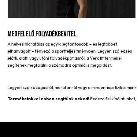
Megfelelő folyadékbevitel
A helyes hidratálás az egyik legfontosabb – és legtöbbet
elhanyagolt – tényező a sportteljesítményben. Legyen szó edzés
előtti, alatti vagy utáni folyadékpótlásról, a Verofit termékei
segítenek megtalálni a számodra optimális megoldást.
Legyen szó kocogásról, maratonról vagy a mindennapi fizikai munká
Termékeinkkel ebben segítünk neked!
Fedezd fel kínálatunkat,