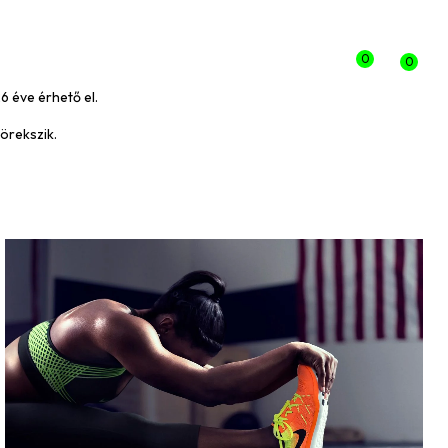
Belépés
0
0
6 éve érhető el.
örekszik.