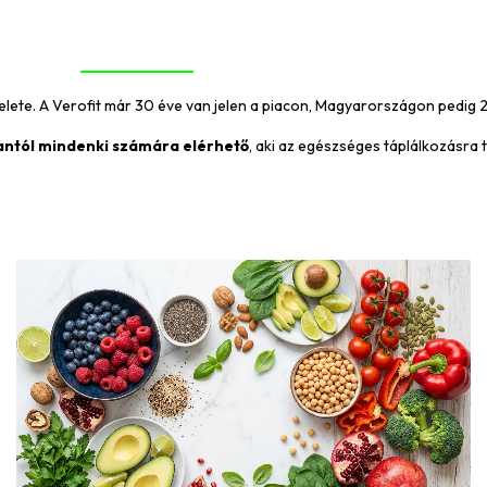
BEMUTATKOZÁS
WEBSHOP
KAPCSOLAT
selete. A Verofit már 30 éve van jelen a piacon, Magyarországon pedig 2
ntól mindenki számára elérhető
, aki az
egészséges
táplálkozásra t