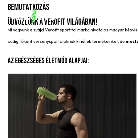
BEMUTATKOZÁS
Üdvözlünk a Verofit világában!
Mi vagyunk a svájci Verofit sportital márka hivatalos magyar képvi
Eddig főként versenysportolóknak kínáltuk termékeinket, de
mosta
Az egészséges életmód alapjai: