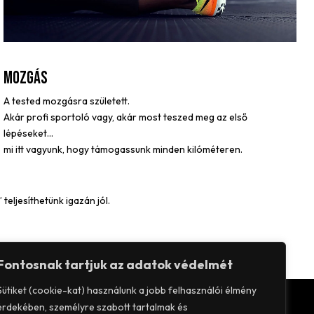
MOZGÁS
A tested mozgásra született.
Akár profi sportoló vagy, akár most teszed meg az első
lépéseket…
mi itt vagyunk, hogy támogassunk minden kilóméteren.
eljesíthetünk igazán jól.
Fontosnak tartjuk az adatok védelmét
Sütiket (cookie-kat) használunk a jobb felhasználói élmény
érdekében, személyre szabott tartalmak és