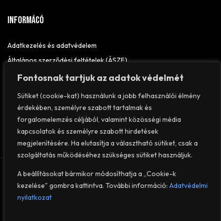
Informácó
Adatkezelés és adatvédelem
Általános szerződési feltételek (ÁSZF)
Elállási nyilatkozat
Fontosnak tartjuk az adatok védelmét
Impresszum
Sütiket (cookie-kat) használunk a jobb felhasználói élmény
érdekében, személyre szabott tartalmak és
forgalomelemzés céljából, valamint közösségi média
kapcsolatok és személyre szabott hirdetések
megjelenítésére. Ha elutasítja a választható sütiket, csak a
szolgáltatás működéséhez szükséges sütiket használjuk.
© 2026
VEROFIT
– Minden jog fenntartva.
A beállításokat bármikor módosíthatja a „Cookie-k
kezelése" gombra kattintva. További információ:
Adatvédelmi
nyilatkozat