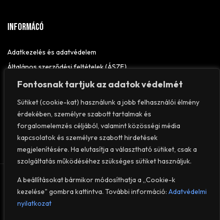
Informácó
Adatkezelés és adatvédelem
Általános szerződési feltételek (ÁSZF)
Elállási nyilatkozat
Fontosnak tartjuk az adatok védelmét
Impresszum
Sütiket (cookie-kat) használunk a jobb felhasználói élmény
érdekében, személyre szabott tartalmak és
forgalomelemzés céljából, valamint közösségi média
kapcsolatok és személyre szabott hirdetések
megjelenítésére. Ha elutasítja a választható sütiket, csak a
szolgáltatás működéséhez szükséges sütiket használjuk.
© 2026
VEROFIT
– Minden jog fenntartva.
A beállításokat bármikor módosíthatja a „Cookie-k
kezelése" gombra kattintva. További információ:
Adatvédelmi
nyilatkozat