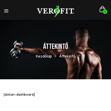
0
Áttekintő
Kezdőlap
Áttekintő
[dokan-dashboard]