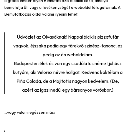
legtöbb ember olyan Bemutatkozó oldallal kezd, amelyik
bemutatja őt, vagy a tevékenységét a weboldal látogatóinak. A
Bemutatkozás oldal valami ilyesmi lehet:
Üdvözlet az Olvasóknak! Nappal biciklis pizzafutár
vagyok, éjszaka pedig egy törekvő színész-tanonc, ez
pedig az én weboldalam.
Budapesten élek és van egy csodálatos német juhász
kutyám, aki Velorex névre hallgat. Kedvenc koktélom a
Piña Colada, de a Mojitot is nagyon kedvelem. (De,
azért az igazi nedű: egy bársonyos vörösbor.)
…vagy valami egészen más: