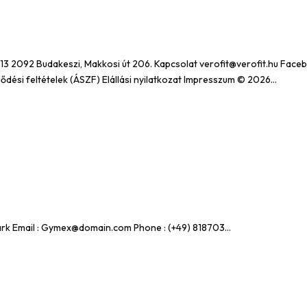
 2092 Budakeszi, Makkosi út 206. Kapcsolat verofit@verofit.hu Face
ési feltételek (ÁSZF) Elállási nyilatkozat Impresszum © 2026...
k Email : Gymex@domain.com Phone : (+49) 818703...