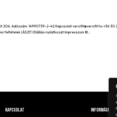
 út 206. Adószám: 14990739-2-42 Kapcsolat verofit@verofit.hu +36 30
feltételek (ÁSZF) Elállási nyilatkozat Impresszum ©...
Kapcsolat
Informácó