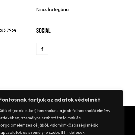
Nincs kategória
Social
 263 7964
Fontosnak tartjuk az adatok védelmét
Sütiket (cookie-kat) használunk a jobb felhasználói élmény
érdekében, személyre szabott tartalmak és
forgalomelemzés céljából, valamint közösségi média
kapcsolatok és személyre szabott hirdetések