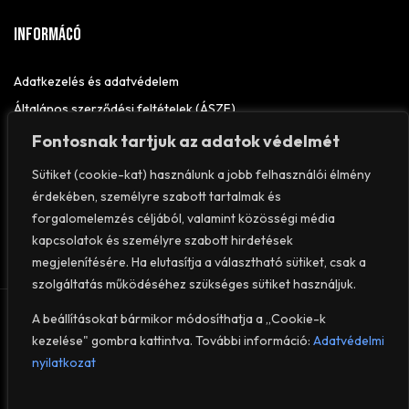
Informácó
Adatkezelés és adatvédelem
Általános szerződési feltételek (ÁSZF)
Elállási nyilatkozat
Fontosnak tartjuk az adatok védelmét
Impresszum
Sütiket (cookie-kat) használunk a jobb felhasználói élmény
érdekében, személyre szabott tartalmak és
forgalomelemzés céljából, valamint közösségi média
kapcsolatok és személyre szabott hirdetések
megjelenítésére. Ha elutasítja a választható sütiket, csak a
szolgáltatás működéséhez szükséges sütiket használjuk.
© 2026
VEROFIT
– Minden jog fenntartva.
A beállításokat bármikor módosíthatja a „Cookie-k
kezelése" gombra kattintva. További információ:
Adatvédelmi
nyilatkozat