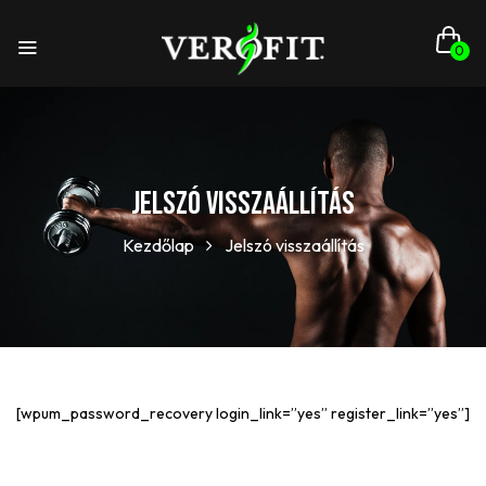
0
Jelszó visszaállítás
Kezdőlap
Jelszó visszaállítás
[wpum_password_recovery login_link=”yes” register_link=”yes”]