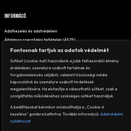
Informácó
Adatkezelés és adatvédelem
Általános szerződési feltételek (ÁSZF)
Elállási nyilatkozat
Fontosnak tartjuk az adatok védelmét
Impresszum
Sütiket (cookie-kat) használunk a jobb felhasználói élmény
érdekében, személyre szabott tartalmak és
forgalomelemzés céljából, valamint közösségi média
kapcsolatok és személyre szabott hirdetések
megjelenítésére. Ha elutasítja a választható sütiket, csak a
szolgáltatás működéséhez szükséges sütiket használjuk.
© 2026
VEROFIT
– Minden jog fenntartva.
A beállításokat bármikor módosíthatja a „Cookie-k
kezelése" gombra kattintva. További információ:
Adatvédelmi
nyilatkozat