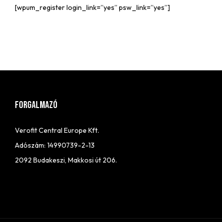
[wpum_register login_link=”yes” psw_link=”yes”]
FORGALMAZÓ
Verofit Central Europe Kft.
Adószám: 14990739-2-13
2092 Budakeszi, Makkosi út 206.