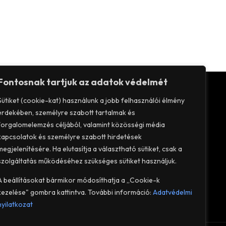
Fontosnak tartjuk az adatok védelmét
Sütiket (cookie-kat) használunk a jobb felhasználói élmény
érdekében, személyre szabott tartalmak és
forgalomelemzés céljából, valamint közösségi média
 adatvédelem
kapcsolatok és személyre szabott hirdetések
ődési feltételek (ÁSZF)
megjelenítésére. Ha elutasítja a választható sütiket, csak a
szolgáltatás működéséhez szükséges sütiket használjuk.
zat
A beállításokat bármikor módosíthatja a „Cookie-k
kezelése" gombra kattintva. További információ:
Adatvédelmi
nyilatkozat