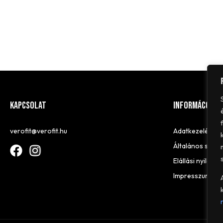
Kapcsolat
Informácó
verofit@verofit.hu
Adatkezelés és
Általános szerz
Elállási nyilatko
Impresszum